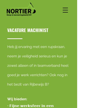
VACATURE MACHINIST
Heb jij ervaring met een rupskraan,
neem je veiligheid serieus en kun je
zowel alleen of in teamverband heel
goed je werk verrichten? Ook nog in
het bezit van Rijbewijs B?
Wij bieden
:
• 𝗙𝗶𝗷𝗻𝗲 𝘄𝗲𝗿𝗸𝘀𝗳𝗲𝗲𝗿 𝗶𝗻 𝗲𝗲𝗻