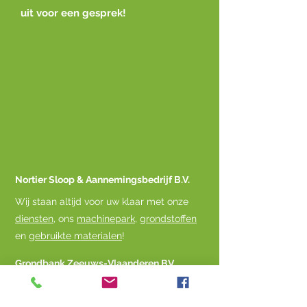
uit voor een gesprek!
Nortier Sloop & Aannemingsbedrijf B.V.
Wij staan altijd voor uw klaar met onze
diensten
, ons
machinepark
,
grondstoffen
en
gebruikte materialen
!
Grondbank Zeeuws-Vlaanderen BV.
Ons dochterbedrijf is gespecialiseerd in
het innemen, verwerken en verantwoord