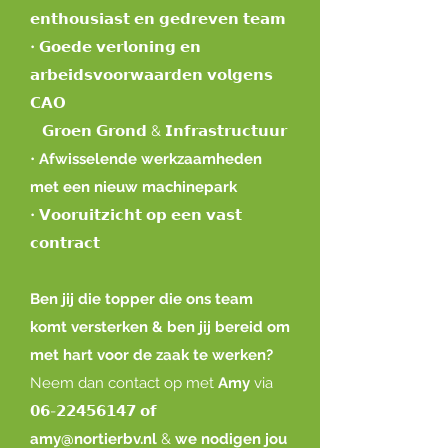
𝗲𝗻𝘁𝗵𝗼𝘂𝘀𝗶𝗮𝘀𝘁 𝗲𝗻 𝗴𝗲𝗱𝗿𝗲𝘃𝗲𝗻 𝘁𝗲𝗮𝗺
• 𝗚𝗼𝗲𝗱𝗲 𝘃𝗲𝗿𝗹𝗼𝗻𝗶𝗻𝗴 𝗲𝗻
𝗮𝗿𝗯𝗲𝗶𝗱𝘀𝘃𝗼𝗼𝗿𝘄𝗮𝗮𝗿𝗱𝗲𝗻 𝘃𝗼𝗹𝗴𝗲𝗻𝘀
𝗖𝗔𝗢
𝗚𝗿𝗼𝗲𝗻 𝗚𝗿𝗼𝗻𝗱 & 𝗜𝗻𝗳𝗿𝗮𝘀𝘁𝗿𝘂𝗰𝘁𝘂𝘂𝗿
•
Afwisselende werkzaamheden
met een nieuw machinepark
• 𝗩𝗼𝗼𝗿𝘂𝗶𝘁𝘇𝗶𝗰𝗵𝘁 𝗼𝗽 𝗲𝗲𝗻 𝘃𝗮𝘀𝘁
𝗰𝗼𝗻𝘁𝗿𝗮𝗰𝘁
Ben jij die topper die ons team
komt versterken & ben jij bereid om
met hart voor de zaak te werken?
Neem dan contact op met
Amy
via
𝟬𝟲-𝟮𝟮𝟰𝟱𝟲𝟭𝟰𝟳 𝗼𝗳
amy@nortierbv.nl
&
we nodigen jou