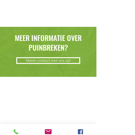
MEER INFORMATIE OVER
PUINBREKEN?
Neem contact met ons op!
Nortier Sloop & Aannemingsbedrijf B.V.
Wij staan altijd voor uw klaar met onze
diensten
, ons
machinepark
,
grondstoffen
en
gebruikte materialen
!
Grondbank Zeeuws-Vlaanderen BV.